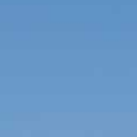
ONZE TRAINEES
ONZE ALUMNI
VACATURES
ORGANISATIES
UW VERHAAL
DE MEERWAARDE
KETENAANPAK
UW NETWERK