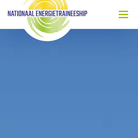
OVER ONS
ONS VERHAAL
HET TRAINEESHIP
ONZE MENSEN
ONZE GASTSPREKERS
BLOG & NIEUWS