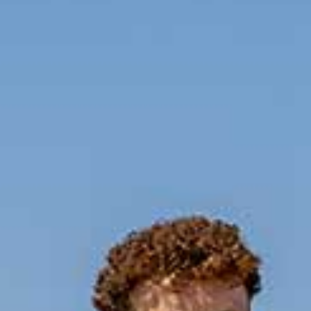
WERKWIJZE
UW PROJECT
CONTACT