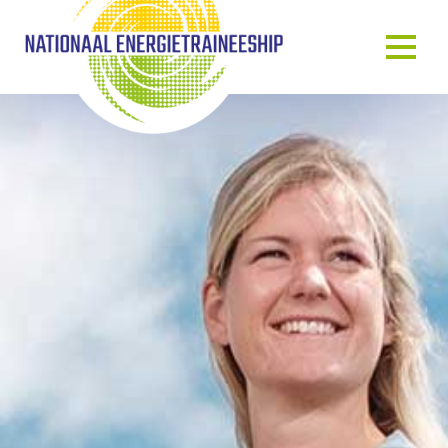
OVER ONS
ONS VERHAAL
HET TRAINEESHIP
ONZE MENSEN
ONZE GASTSPREKERS
BLOG & NIEUWS