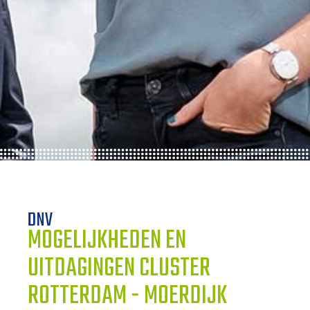
ONZE TRAINEES
ONZE ALUMNI
VACATURES
ORGANISATIES
UW VERHAAL
DNV
DE MEERWAARDE
MOGELIJKHEDEN EN
KETENAANPAK
UITDAGINGEN CLUSTER
ROTTERDAM - MOERDIJK
UW NETWERK