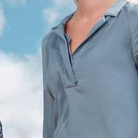
AGENDA
STARTERS
JOUW VERHAAL
PROGRAMMA INHOUD
SELECTIEPROCEDURE
JOUW TOEKOMST
INSCHRIJVEN