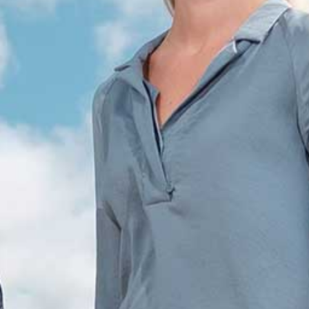
AGENDA
STARTERS
JOUW VERHAAL
PROGRAMMA INHOUD
SELECTIEPROCEDURE
JOUW TOEKOMST
INSCHRIJVEN