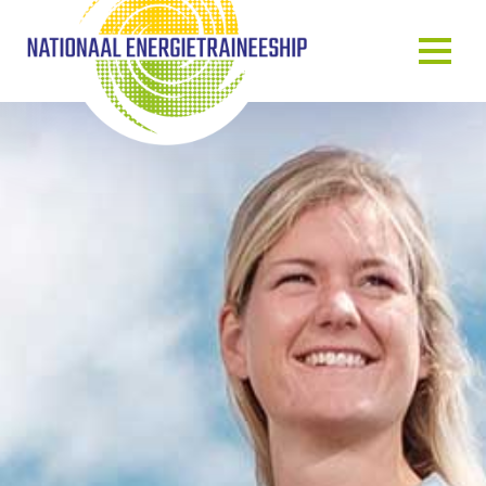
OVER ONS
ONS VERHAAL
HET TRAINEESHIP
ONZE MENSEN
ONZE GASTSPREKERS
BLOG & NIEUWS