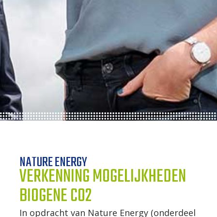
ONZE TRAINEES
ONZE ALUMNI
VACATURES
ORGANISATIES
UW VERHAAL
DE MEERWAARDE
NATURE ENERGY
VERKENNING MOGELIJKHEDEN
KETENAANPAK
BIOGENE CO2
UW NETWERK
In opdracht van Nature Energy (onderdeel