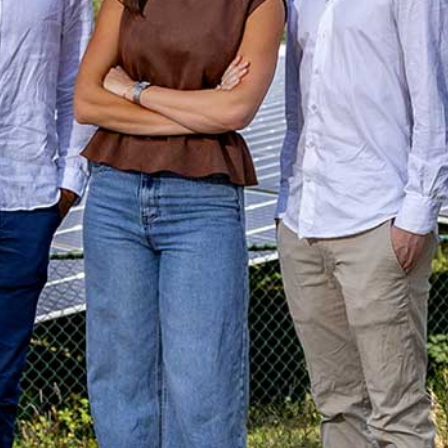
ONZE TRAINEES
ONZE ALUMNI
VACATURES
ORGANISATIES
UW VERHAAL
DE MEERWAARDE
KETENAANPAK
UW NETWERK