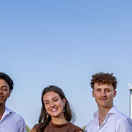
AGENDA
STARTERS
JOUW VERHAAL
PROGRAMMA INHOUD
SELECTIEPROCEDURE
JOUW TOEKOMST
INSCHRIJVEN