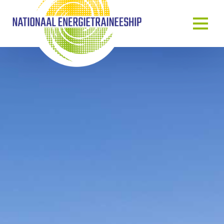
OVER ONS
ONS VERHAAL
HET TRAINEESHIP
ONZE MENSEN
ONZE GASTSPREKERS
BLOG & NIEUWS