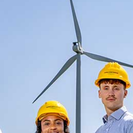
AGENDA
STARTERS
JOUW VERHAAL
PROGRAMMA INHOUD
SELECTIEPROCEDURE
JOUW TOEKOMST
INSCHRIJVEN