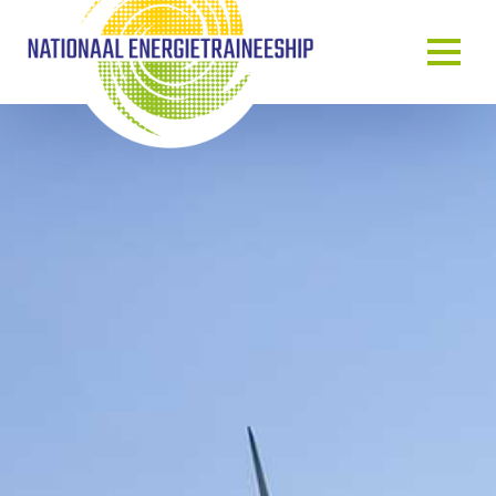
OVER ONS
ONS VERHAAL
HET TRAINEESHIP
ONZE MENSEN
ONZE GASTSPREKERS
BLOG & NIEUWS