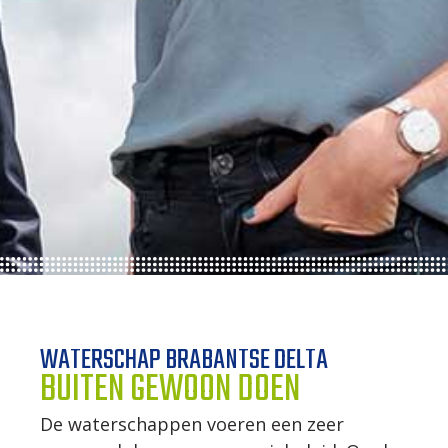
ONZE TRAINEES
ONZE ALUMNI
VACATURES
ORGANISATIES
UW VERHAAL
DE MEERWAARDE
WATERSCHAP BRABANTSE DELTA
KETENAANPAK
BUITEN GEWOON DOEN
De waterschappen voeren een zeer
UW NETWERK