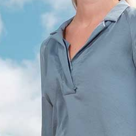
AGENDA
STARTERS
JOUW VERHAAL
PROGRAMMA INHOUD
SELECTIEPROCEDURE
JOUW TOEKOMST
INSCHRIJVEN