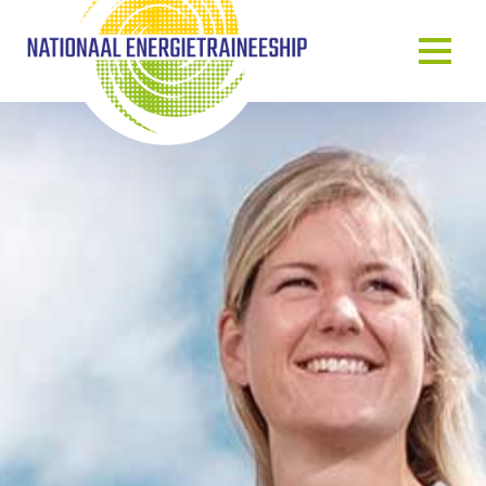
OVER ONS
ONS VERHAAL
HET TRAINEESHIP
ONZE MENSEN
ONZE GASTSPREKERS
BLOG & NIEUWS