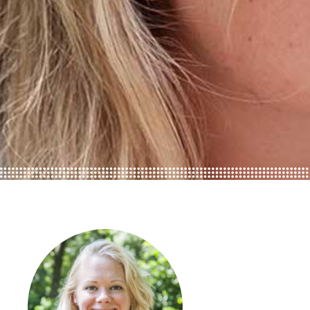
ONZE TRAINEES
ONZE ALUMNI
VACATURES
ORGANISATIES
UW VERHAAL
DE MEERWAARDE
KETENAANPAK
UW NETWERK