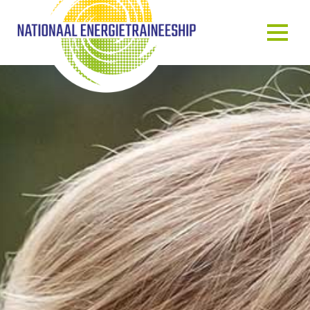
OVER ONS
ONS VERHAAL
HET TRAINEESHIP
ONZE MENSEN
ONZE GASTSPREKERS
BLOG & NIEUWS