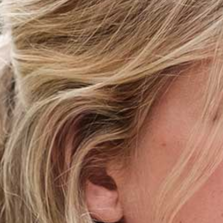
AGENDA
STARTERS
JOUW VERHAAL
PROGRAMMA INHOUD
SELECTIEPROCEDURE
JOUW TOEKOMST
INSCHRIJVEN