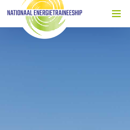
OVER ONS
ONS VERHAAL
HET TRAINEESHIP
ONZE MENSEN
ONZE GASTSPREKERS
BLOG & NIEUWS