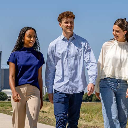
AGENDA
STARTERS
JOUW VERHAAL
PROGRAMMA INHOUD
SELECTIEPROCEDURE
JOUW TOEKOMST
INSCHRIJVEN