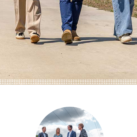
ONZE TRAINEES
ONZE ALUMNI
VACATURES
ORGANISATIES
UW VERHAAL
DE MEERWAARDE
KETENAANPAK
UW NETWERK