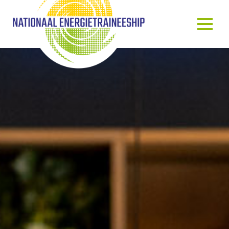
OVER ONS
ONS VERHAAL
HET TRAINEESHIP
ONZE MENSEN
ONZE GASTSPREKERS
BLOG & NIEUWS