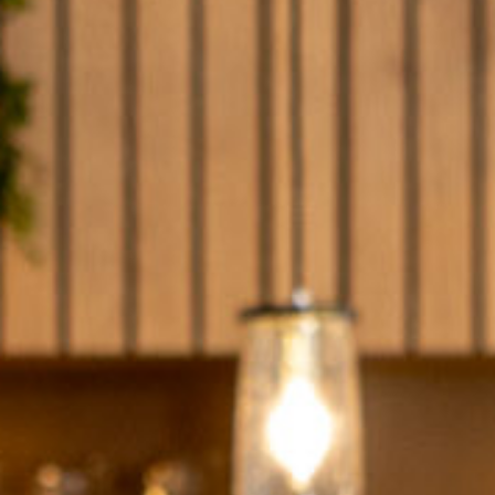
ONZE TRAINEES
ONZE ALUMNI
VACATURES
ORGANISATIES
UW VERHAAL
DE MEERWAARDE
KETENAANPAK
UW NETWERK