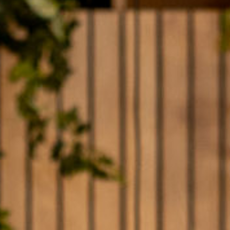
AGENDA
STARTERS
JOUW VERHAAL
PROGRAMMA INHOUD
SELECTIEPROCEDURE
JOUW TOEKOMST
INSCHRIJVEN