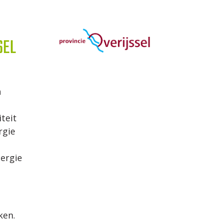
SEL
n
teit
rgie
nergie
ken.