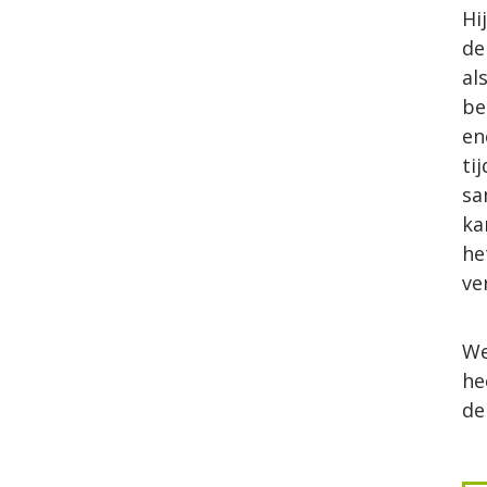
Hi
de
al
be
en
ti
sa
ka
he
ve
We
he
de