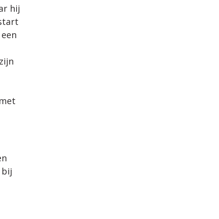
r hij
start
 een
zijn
l
 met
en
bij