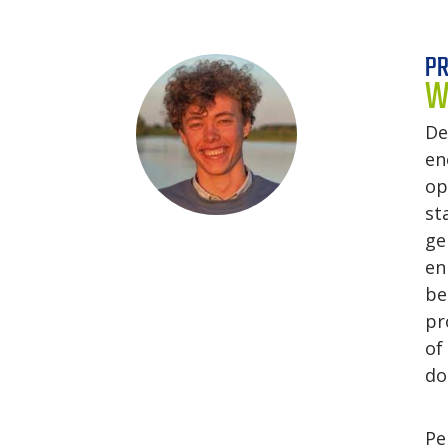
PR
W
De
en
op
st
ge
en
be
pr
of
do
Pe