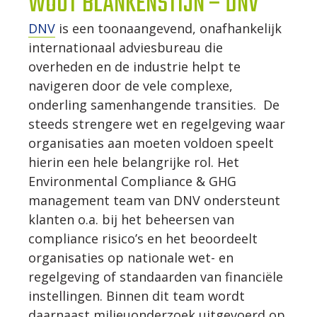
WOUT BLANKENSTIJN – DNV
DNV
is een toonaangevend, onafhankelijk
WERKWIJZE
internationaal adviesbureau die
overheden en de industrie helpt te
UW PROJECT
navigeren door de vele complexe,
onderling samenhangende transities. De
steeds strengere wet en regelgeving waar
CONTACT
organisaties aan moeten voldoen speelt
hierin een hele belangrijke rol. Het
Environmental Compliance & GHG
management team van DNV ondersteunt
klanten o.a. bij het beheersen van
compliance risico’s en het beoordeelt
organisaties op nationale wet- en
regelgeving of standaarden van financiële
instellingen. Binnen dit team wordt
daarnaast milieuonderzoek uitgevoerd op