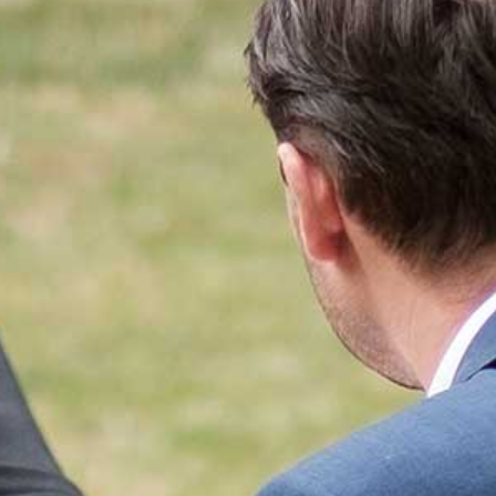
AGENDA
STARTERS
JOUW VERHAAL
PROGRAMMA INHOUD
SELECTIEPROCEDURE
JOUW TOEKOMST
INSCHRIJVEN