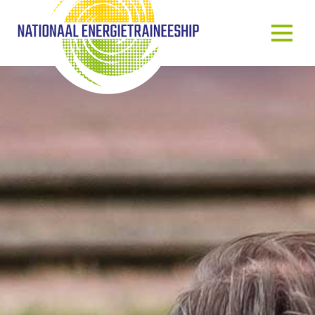
OVER ONS
ONS VERHAAL
HET TRAINEESHIP
ONZE MENSEN
ONZE GASTSPREKERS
BLOG & NIEUWS