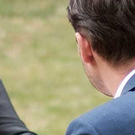
AGENDA
STARTERS
JOUW VERHAAL
PROGRAMMA INHOUD
SELECTIEPROCEDURE
JOUW TOEKOMST
INSCHRIJVEN