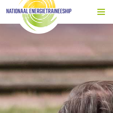
OVER ONS
ONS VERHAAL
HET TRAINEESHIP
ONZE MENSEN
ONZE GASTSPREKERS
BLOG & NIEUWS