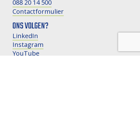
088 20 14 500
Contactformulier
ONS VOLGEN?
LinkedIn
Instagram
YouTube
HOUD MIJ OP DE HOOGTE
nieuws, ontwikkelingen en
evenementen
NAAM:
E-MAILADRES