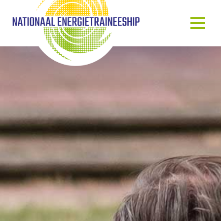
OVER ONS
ONS VERHAAL
HET TRAINEESHIP
ONZE MENSEN
ONZE GASTSPREKERS
BLOG & NIEUWS