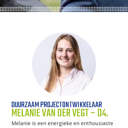
ONZE TRAINEES
ONZE ALUMNI
VACATURES
ORGANISATIES
UW VERHAAL
DE MEERWAARDE
DUURZAAM PROJECTONTWIKKELAAR
KETENAANPAK
MELANIE VAN DER VEGT – D4.
UW NETWERK
Melanie is een energieke en enthousiaste