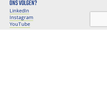
ONS VOLGEN?
LinkedIn
Instagram
YouTube
HOUD MIJ OP DE HOOGTE
nieuws, ontwikkelingen en
evenementen
NAAM:
E-MAILADRES