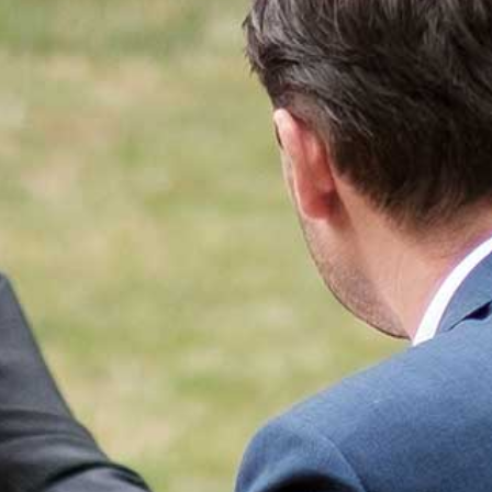
AGENDA
STARTERS
JOUW VERHAAL
PROGRAMMA INHOUD
SELECTIEPROCEDURE
JOUW TOEKOMST
INSCHRIJVEN