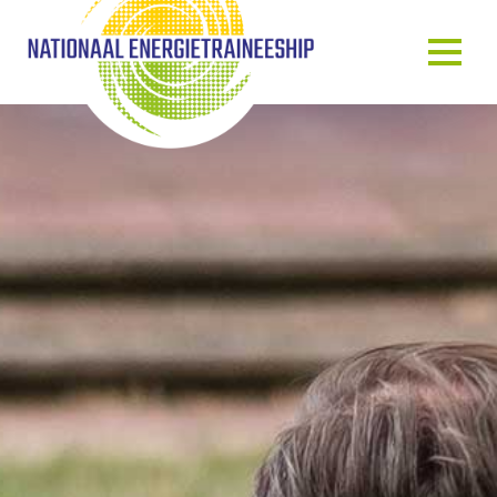
OVER ONS
ONS VERHAAL
HET TRAINEESHIP
ONZE MENSEN
ONZE GASTSPREKERS
BLOG & NIEUWS