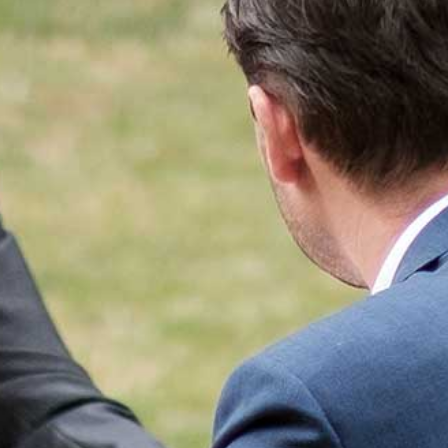
AGENDA
STARTERS
JOUW VERHAAL
PROGRAMMA INHOUD
SELECTIEPROCEDURE
JOUW TOEKOMST
INSCHRIJVEN