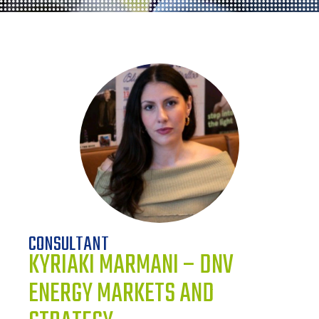
ONZE TRAINEES
ONZE ALUMNI
VACATURES
ORGANISATIES
UW VERHAAL
DE MEERWAARDE
CONSULTANT
KYRIAKI MARMANI – DNV
KETENAANPAK
ENERGY MARKETS AND
UW NETWERK