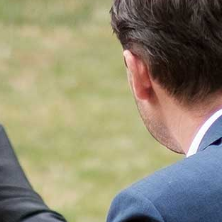
AGENDA
STARTERS
JOUW VERHAAL
PROGRAMMA INHOUD
SELECTIEPROCEDURE
JOUW TOEKOMST
INSCHRIJVEN