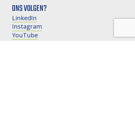
ONS VOLGEN?
LinkedIn
Instagram
YouTube
HOUD MIJ OP DE HOOGTE
nieuws, ontwikkelingen en
evenementen
NAAM:
E-MAILADRES