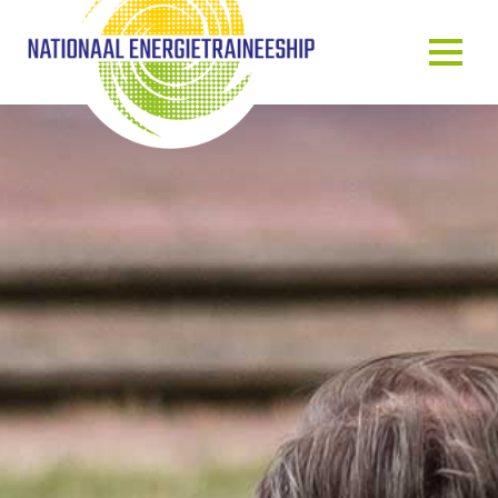
OVER ONS
ONS VERHAAL
HET TRAINEESHIP
ONZE MENSEN
ONZE GASTSPREKERS
BLOG & NIEUWS