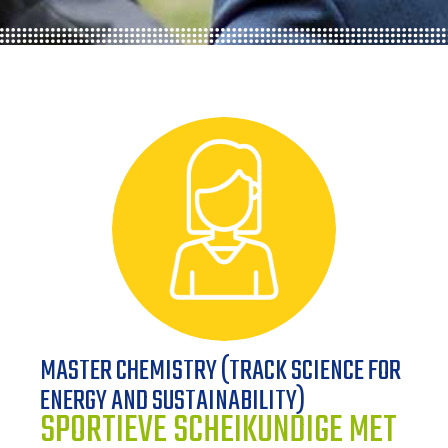
ONZE TRAINEES
ONZE ALUMNI
VACATURES
ORGANISATIES
UW VERHAAL
DE MEERWAARDE
MASTER CHEMISTRY (TRACK SCIENCE FOR
KETENAANPAK
ENERGY AND SUSTAINABILITY)
SPORTIEVE SCHEIKUNDIGE MET
UW NETWERK