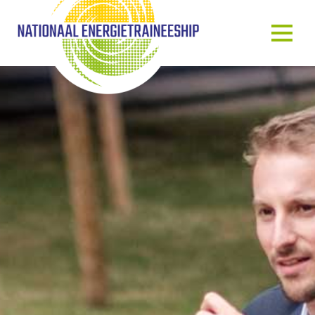
OVER ONS
ONS VERHAAL
HET TRAINEESHIP
ONZE MENSEN
ONZE GASTSPREKERS
BLOG & NIEUWS