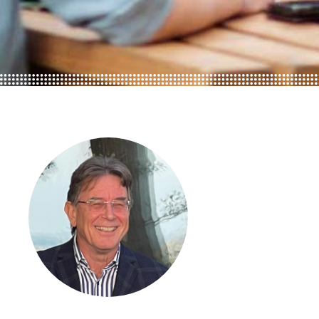
ONZE TRAINEES
ONZE ALUMNI
VACATURES
ORGANISATIES
UW VERHAAL
DE MEERWAARDE
KETENAANPAK
UW NETWERK