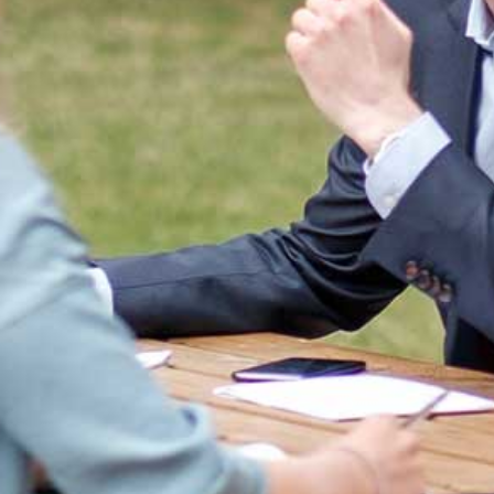
AGENDA
STARTERS
JOUW VERHAAL
PROGRAMMA INHOUD
SELECTIEPROCEDURE
JOUW TOEKOMST
INSCHRIJVEN