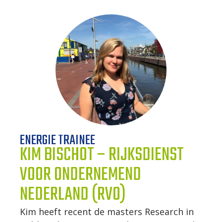
ONZE TRAINEES
ONZE ALUMNI
VACATURES
ORGANISATIES
UW VERHAAL
ENERGIE TRAINEE
KIM BISCHOT – RIJKSDIENST
DE MEERWAARDE
VOOR ONDERNEMEND
KETENAANPAK
NEDERLAND (RVO)
Kim heeft recent de masters Research in
UW NETWERK