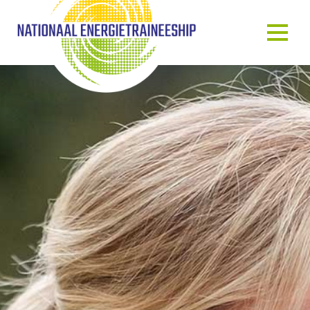
OVER ONS
ONS VERHAAL
HET TRAINEESHIP
ONZE MENSEN
ONZE GASTSPREKERS
BLOG & NIEUWS