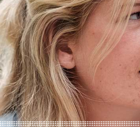
AGENDA
STARTERS
JOUW VERHAAL
PROGRAMMA INHOUD
SELECTIEPROCEDURE
JOUW TOEKOMST
INSCHRIJVEN