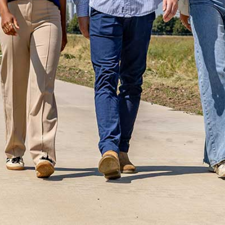
ONZE TRAINEES
ONZE ALUMNI
VACATURES
ORGANISATIES
UW VERHAAL
DE MEERWAARDE
KETENAANPAK
UW NETWERK