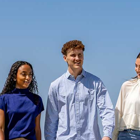
AGENDA
STARTERS
JOUW VERHAAL
PROGRAMMA INHOUD
SELECTIEPROCEDURE
JOUW TOEKOMST
INSCHRIJVEN