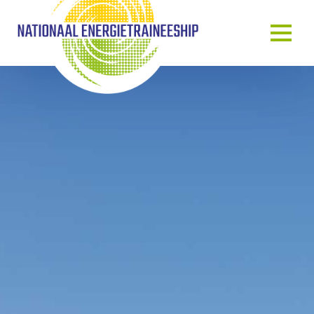
OVER ONS
ONS VERHAAL
HET TRAINEESHIP
ONZE MENSEN
ONZE GASTSPREKERS
BLOG & NIEUWS