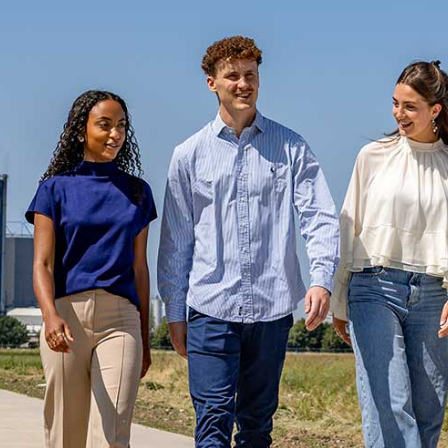
AGENDA
STARTERS
JOUW VERHAAL
PROGRAMMA INHOUD
SELECTIEPROCEDURE
JOUW TOEKOMST
INSCHRIJVEN