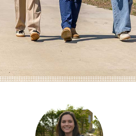
ONZE TRAINEES
ONZE ALUMNI
VACATURES
ORGANISATIES
UW VERHAAL
DE MEERWAARDE
KETENAANPAK
UW NETWERK