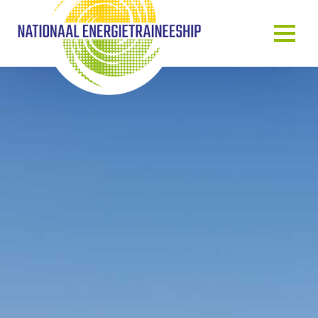
OVER ONS
ONS VERHAAL
HET TRAINEESHIP
ONZE MENSEN
ONZE GASTSPREKERS
BLOG & NIEUWS