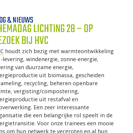
OG & NIEUWS
HEMADAG LICHTING 28 – OP
EZOEK BIJ HVC
VC
houdt zich bezig met warmteontwikkeling
 -levering, windenergie, zonne-energie,
vering van duurzame energie,
ergieproductie uit biomassa, gescheiden
zameling, recycling, beheren openbare
imte, vergisting/compostering,
ergieproductie uit restafval en
ibverwerking. Een zeer interessante
ganisatie die een belangrijke rol speelt in de
ergietransitie. Voor onze trainees een mooie
ns om hun netwerk te vergroten en al hun