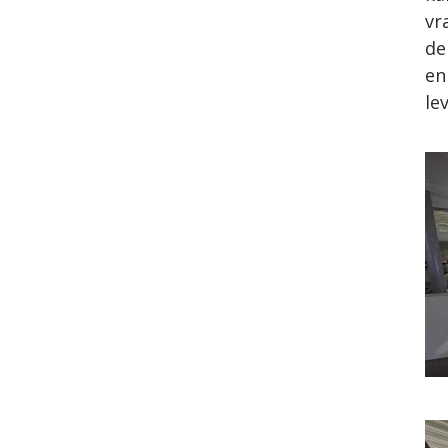
vr
de
en
le