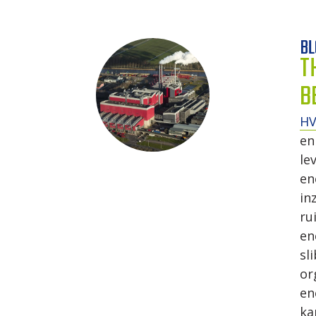
BL
T
B
H
en
le
en
in
ru
en
sl
or
en
ka