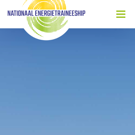
OVER ONS
ONS VERHAAL
HET TRAINEESHIP
ONZE MENSEN
ONZE GASTSPREKERS
BLOG & NIEUWS