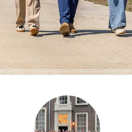
ONZE TRAINEES
ONZE ALUMNI
VACATURES
ORGANISATIES
UW VERHAAL
DE MEERWAARDE
KETENAANPAK
UW NETWERK