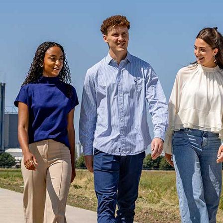
AGENDA
STARTERS
JOUW VERHAAL
PROGRAMMA INHOUD
SELECTIEPROCEDURE
JOUW TOEKOMST
INSCHRIJVEN