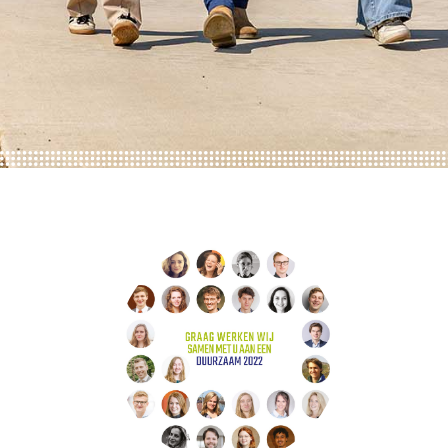
ONZE TRAINEES
ONZE ALUMNI
VACATURES
ORGANISATIES
UW VERHAAL
DE MEERWAARDE
KETENAANPAK
UW NETWERK