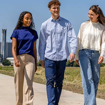
AGENDA
STARTERS
JOUW VERHAAL
PROGRAMMA INHOUD
SELECTIEPROCEDURE
JOUW TOEKOMST
INSCHRIJVEN