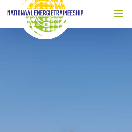
OVER ONS
ONS VERHAAL
HET TRAINEESHIP
ONZE MENSEN
ONZE GASTSPREKERS
BLOG & NIEUWS