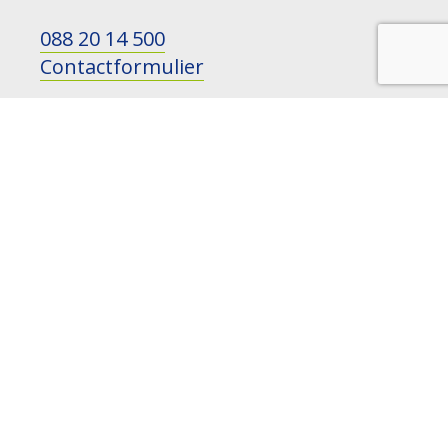
088 20 14 500
Contactformulier
ONS VOLGEN?
LinkedIn
Instagram
YouTube
HOUD MIJ OP DE HOOGTE
nieuws, ontwikkelingen en
evenementen
NAAM: