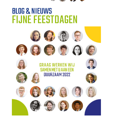
BLOG & NIEUWS
WERKWIJZE
FIJNE FEESTDAGEN
UW PROJECT
CONTACT