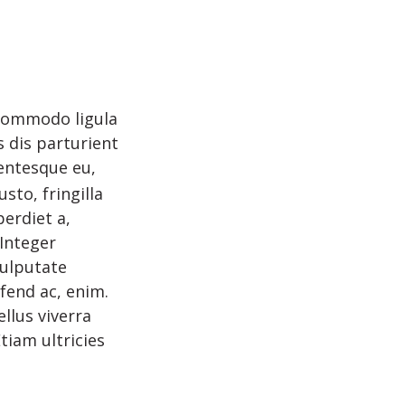
 commodo ligula
 dis parturient
llentesque eu,
to, fringilla
perdiet a,
 Integer
vulputate
ifend ac, enim.
ellus viverra
tiam ultricies