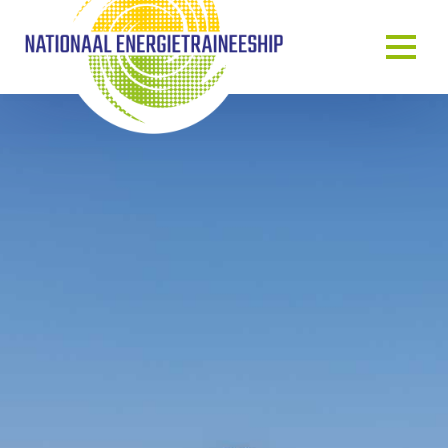
OVER ONS
ONS VERHAAL
HET TRAINEESHIP
ONZE MENSEN
ONZE GASTSPREKERS
BLOG & NIEUWS