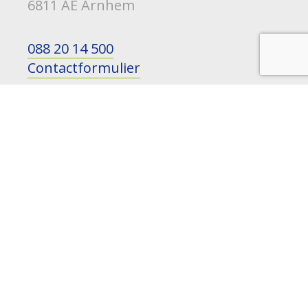
6811 AE Arnhem
088 20 14 500
Contactformulier
ONS VOLGEN?
LinkedIn
Instagram
YouTube
HOUD MIJ OP DE HOOGTE
nieuws, ontwikkelingen en
evenementen
NAAM: