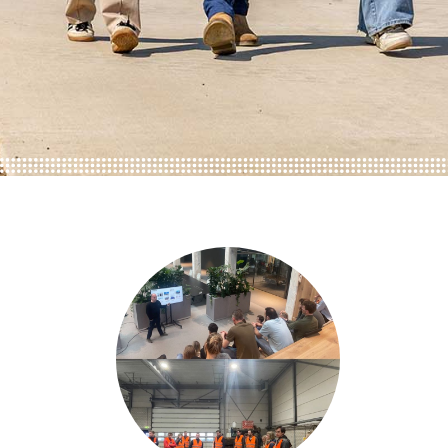
ONZE TRAINEES
ONZE ALUMNI
VACATURES
ORGANISATIES
UW VERHAAL
DE MEERWAARDE
KETENAANPAK
UW NETWERK