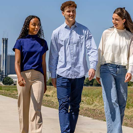
AGENDA
STARTERS
JOUW VERHAAL
PROGRAMMA INHOUD
SELECTIEPROCEDURE
JOUW TOEKOMST
INSCHRIJVEN